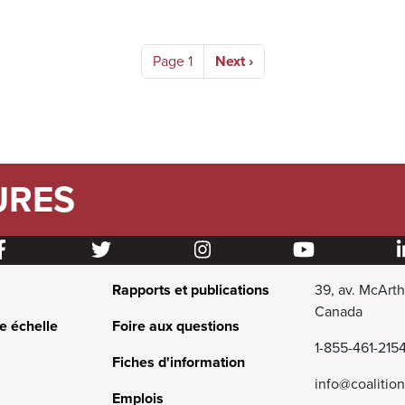
Page suivante
Page 1
Next ›
URES
Rapports et publications
39, av. McArt
Canada
e échelle
Foire aux questions
1-855-461-215
Fiches d'information
info@coalitio
Emplois