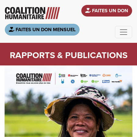
Aller au contenu principal
FAITES UN DON
FAITES UN DON MENSUEL
RAPPORTS & PUBLICATIONS
Image