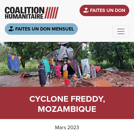
Aller au contenu principal
FAITES UN DON
FAITES UN DON MENSUEL
CYCLONE FREDDY,
MOZAMBIQUE
Mars 2023